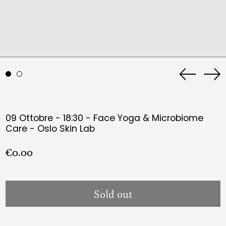
Previous
Ne
slide
sli
09 Ottobre - 18:30 - Face Yoga & Microbiome
Care - Oslo Skin Lab
Regular
€0.00
price
Sold out