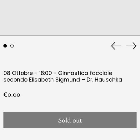
Previous
Ne
slide
sli
08 Ottobre - 18:00 - Ginnastica facciale
secondo Elisabeth Sigmund – Dr. Hauschka
Regular
€0.00
price
Sold out