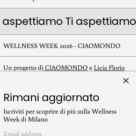
i aspettiamo
Ti aspettiamo
WELLNESS WEEK 2026 - CIAOMONDO
Un progetto di
CIAOMONDO
e
Licia Florio
Clos
Rimani aggiornato
Instagram
Iscriviti per scoprire di più sulla Wellness
Week di Milano
Email
© 2026,
WELLNESS WEEK 2026 - CIAOMONDO
.