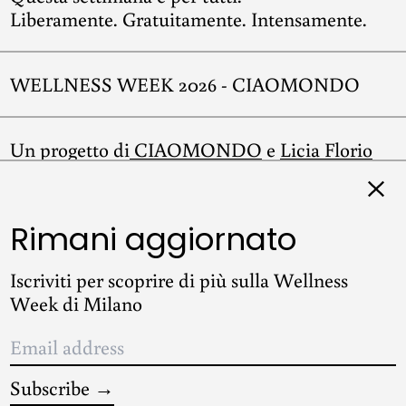
Liberamente. Gratuitamente. Intensamente.
WELLNESS WEEK 2026 - CIAOMONDO
Un progetto di
CIAOMONDO
e
Licia Florio
Clos
Rimani aggiornato
Instagram
Iscriviti per scoprire di più sulla Wellness
Week di Milano
Email
© 2026,
WELLNESS WEEK 2026 - CIAOMONDO
.
address
Shopping Cart by Shopify
Subscribe →