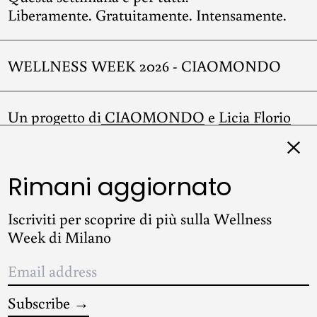
Liberamente. Gratuitamente. Intensamente.
WELLNESS WEEK 2026 - CIAOMONDO
Un progetto di
CIAOMONDO
e
Licia Florio
Clos
Rimani aggiornato
Instagram
Iscriviti per scoprire di più sulla Wellness
Week di Milano
Email
© 2026,
WELLNESS WEEK 2026 - CIAOMONDO
.
address
Shopping Cart by Shopify
Subscribe →